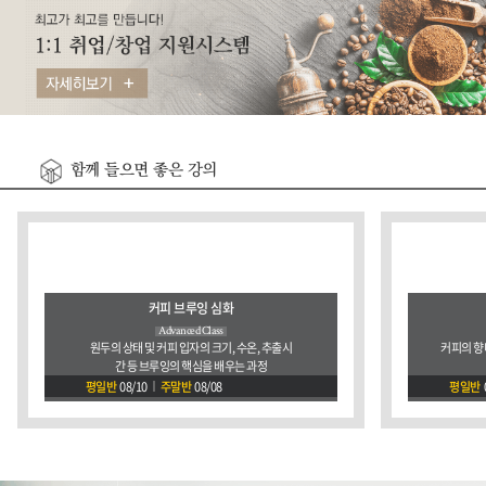
함께 들으면 좋은 강의
커피 브루잉 심화
Advanced Class
원두의 상태 및 커피 입자의 크기, 수온, 추출시
커피의 향
간 등 브루잉의 핵심을 배우는 과정
평일반
08/10
주말반
08/08
평일반